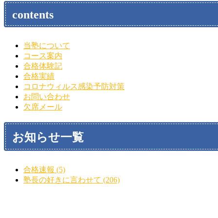
contents
当塾について
コース案内
合格体験記
合格実績
コロナウィルス感染予防対策
お問い合わせ
欠席メール
お知らせ一覧
合格速報 (5)
塾長の好きに言わせて (206)