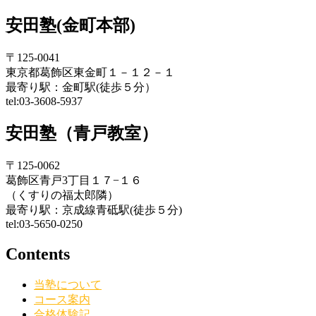
安田塾(金町本部)
〒125-0041
東京都葛飾区東金町１－１２－１
最寄り駅：金町駅(徒歩５分）
tel:03-3608-5937
安田塾（青戸教室）
〒125-0062
葛飾区青戸3丁目１７−１６
（くすりの福太郎隣）
最寄り駅：京成線青砥駅(徒歩５分)
tel:03-5650-0250
Contents
当塾について
コース案内
合格体験記