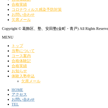
合格実績
コロナウィルス感染予防対策
お問い合わせ
欠席メール
Copyright © 葛飾区、塾、安田塾(金町・青戸) All Rights Reserve
MENU
トップ
当塾について
コース案内
合格体験記
合格実績
お知らせ
体験入塾申込
欠席メール
HOME
アクセス
お問い合わせ
TEL