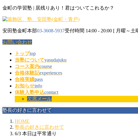
コ
ナ
金町の学習塾 | 居残りあり！君はついてこれるか？
ン
ビ
テ
ゲ
ン
ー
安田塾金町本部
03-3608-5937
受付時間 14:00 - 20:00 [ 月曜～土曜
ツ
シ
に
ョ
お問い合わせ
移
ン
動
に
トップ
top
移
当塾について
yasudajuku
動
コース案内
course
合格体験記
experiences
合格実績
pass
お知らせ
info
体験入塾申込
contact
欠席メール
塾長の好きに言わせて
HOME
塾長の好きに言わせて
6/3 本日は平常通り