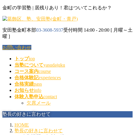
コ
ナ
金町の学習塾 | 居残りあり！君はついてこれるか？
ン
ビ
テ
ゲ
ン
ー
安田塾金町本部
03-3608-5937
受付時間 14:00 - 20:00 [ 月曜～土
ツ
シ
曜 ]
に
ョ
移
ン
お問い合わせ
動
に
移
トップ
top
動
当塾について
yasudajuku
コース案内
course
合格体験記
experiences
合格実績
pass
お知らせ
info
体験入塾申込
contact
欠席メール
塾長の好きに言わせて
HOME
塾長の好きに言わせて