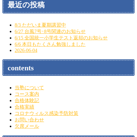
最近の投稿
8/3 ただいま夏期講習中
6/27 台風7号･8号関連のお知らせ
6/15 全国統一小学生テスト返却のお知らせ
6/6 本日もたくさん勉強しました
2026-06-04
contents
当塾について
コース案内
合格体験記
合格実績
コロナウィルス感染予防対策
お問い合わせ
欠席メール