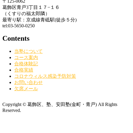
〒125-0062
葛飾区青戸3丁目１７−１６
（くすりの福太郎隣）
最寄り駅：京成線青砥駅(徒歩５分)
tel:03-5650-0250
Contents
当塾について
コース案内
合格体験記
合格実績
コロナウィルス感染予防対策
お問い合わせ
欠席メール
Copyright © 葛飾区、塾、安田塾(金町・青戸) All Rights
Reserved.