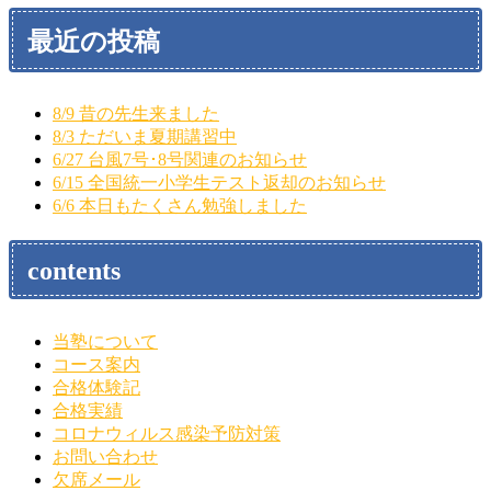
最近の投稿
8/9 昔の先生来ました
8/3 ただいま夏期講習中
6/27 台風7号･8号関連のお知らせ
6/15 全国統一小学生テスト返却のお知らせ
6/6 本日もたくさん勉強しました
contents
当塾について
コース案内
合格体験記
合格実績
コロナウィルス感染予防対策
お問い合わせ
欠席メール