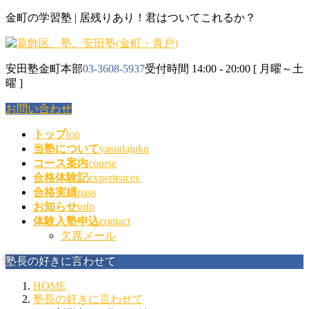
コ
ナ
金町の学習塾 | 居残りあり！君はついてこれるか？
ン
ビ
テ
ゲ
ン
ー
安田塾金町本部
03-3608-5937
受付時間 14:00 - 20:00 [ 月曜～土
ツ
シ
曜 ]
に
ョ
移
ン
お問い合わせ
動
に
移
トップ
top
動
当塾について
yasudajuku
コース案内
course
合格体験記
experiences
合格実績
pass
お知らせ
info
体験入塾申込
contact
欠席メール
塾長の好きに言わせて
HOME
塾長の好きに言わせて