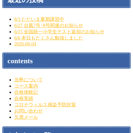
8/3 ただいま夏期講習中
6/27 台風7号･8号関連のお知らせ
6/15 全国統一小学生テスト返却のお知らせ
6/6 本日もたくさん勉強しました
2026-06-04
contents
当塾について
コース案内
合格体験記
合格実績
コロナウィルス感染予防対策
お問い合わせ
欠席メール