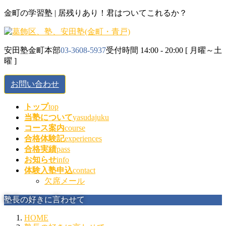
コ
ナ
金町の学習塾 | 居残りあり！君はついてこれるか？
ン
ビ
テ
ゲ
ン
ー
安田塾金町本部
03-3608-5937
受付時間 14:00 - 20:00 [ 月曜～土
ツ
シ
曜 ]
に
ョ
移
ン
お問い合わせ
動
に
移
トップ
top
動
当塾について
yasudajuku
コース案内
course
合格体験記
experiences
合格実績
pass
お知らせ
info
体験入塾申込
contact
欠席メール
塾長の好きに言わせて
HOME