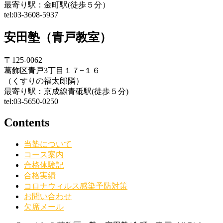
最寄り駅：金町駅(徒歩５分）
tel:03-3608-5937
安田塾（青戸教室）
〒125-0062
葛飾区青戸3丁目１７−１６
（くすりの福太郎隣）
最寄り駅：京成線青砥駅(徒歩５分)
tel:03-5650-0250
Contents
当塾について
コース案内
合格体験記
合格実績
コロナウィルス感染予防対策
お問い合わせ
欠席メール