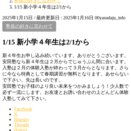
塾長の好きに言わせて
1/15 新小学４年生は2/1から
2025年1月15日
/ 最終更新日 :
2025年1月16日
00yasudaju_info
塾長の好きに言わせて
1/15 新小学４年生は2/1から
新４年生お申し込み続いています。ありがとうございます。
安田塾なら新４年生は２月からでじゅうぶん間に合います。
入塾は２月の体験入塾が終わって３月からとなります。さら
に今なら特典として春期講習が無料となります。あせらない
で下さい。先は長いのです。
安田塾でお子様のより良い未来をつかみましょう！少人数で
必ず一流にします。お友達とお誘い合わせの上どんどん体験
入塾してみて下さい。
Facebook
X
Bluesky
Threads
Hatena