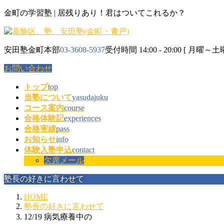
コ
ナ
金町の学習塾 | 居残りあり！君はついてこれるか？
ン
ビ
テ
ゲ
ン
ー
安田塾金町本部
03-3608-5937
受付時間 14:00 - 20:00 [ 月曜～土曜
ツ
シ
に
ョ
お問い合わせ
移
ン
動
に
トップ
top
移
当塾について
yasudajuku
動
コース案内
course
合格体験記
experiences
合格実績
pass
お知らせ
info
体験入塾申込
contact
欠席メール
塾長の好きに言わせて
HOME
塾長の好きに言わせて
12/19 病気療養中の