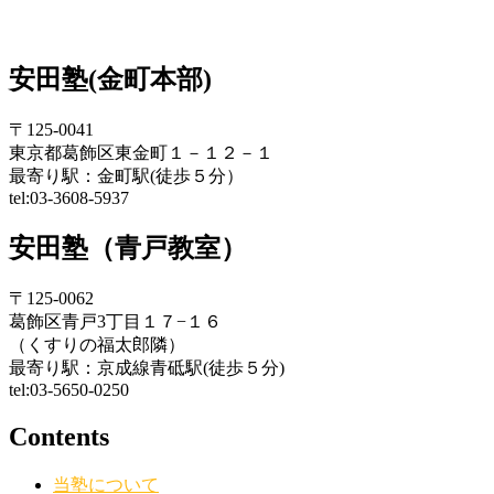
安田塾(金町本部)
〒125-0041
東京都葛飾区東金町１－１２－１
最寄り駅：金町駅(徒歩５分）
tel:03-3608-5937
安田塾（青戸教室）
〒125-0062
葛飾区青戸3丁目１７−１６
（くすりの福太郎隣）
最寄り駅：京成線青砥駅(徒歩５分)
tel:03-5650-0250
Contents
当塾について