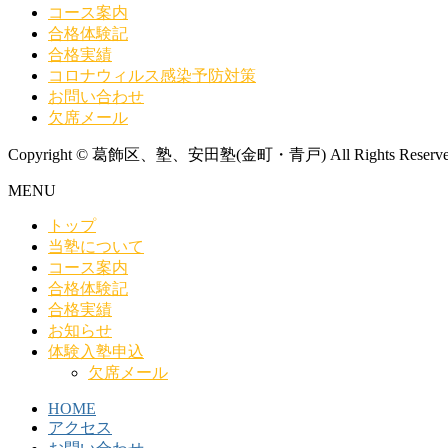
コース案内
合格体験記
合格実績
コロナウィルス感染予防対策
お問い合わせ
欠席メール
Copyright © 葛飾区、塾、安田塾(金町・青戸) All Rights Reserve
MENU
トップ
当塾について
コース案内
合格体験記
合格実績
お知らせ
体験入塾申込
欠席メール
HOME
アクセス