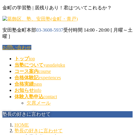
コ
ナ
金町の学習塾 | 居残りあり！君はついてこれるか？
ン
ビ
テ
ゲ
ン
ー
安田塾金町本部
03-3608-5937
受付時間 14:00 - 20:00 [ 月曜～土
ツ
シ
曜 ]
に
ョ
移
ン
お問い合わせ
動
に
移
トップ
top
動
当塾について
yasudajuku
コース案内
course
合格体験記
experiences
合格実績
pass
お知らせ
info
体験入塾申込
contact
欠席メール
塾長の好きに言わせて
HOME
塾長の好きに言わせて