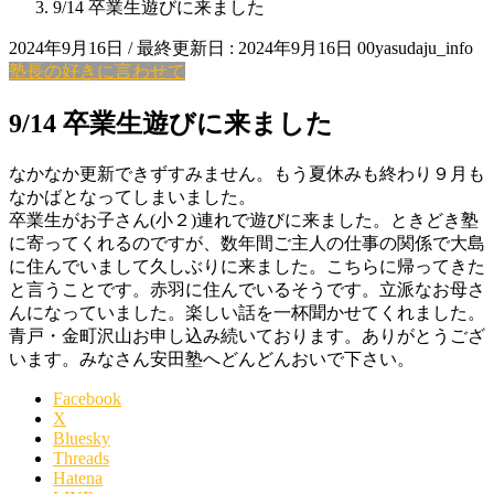
9/14 卒業生遊びに来ました
2024年9月16日
/ 最終更新日 :
2024年9月16日
00yasudaju_info
塾長の好きに言わせて
9/14 卒業生遊びに来ました
なかなか更新できずすみません。もう夏休みも終わり９月も
なかばとなってしまいました。
卒業生がお子さん(小２)連れで遊びに来ました。ときどき塾
に寄ってくれるのですが、数年間ご主人の仕事の関係で大島
に住んでいまして久しぶりに来ました。こちらに帰ってきた
と言うことです。赤羽に住んでいるそうです。立派なお母さ
んになっていました。楽しい話を一杯聞かせてくれました。
青戸・金町沢山お申し込み続いております。ありがとうござ
います。みなさん安田塾へどんどんおいで下さい。
Facebook
X
Bluesky
Threads
Hatena