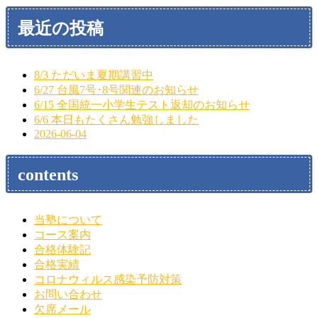
最近の投稿
8/3 ただいま夏期講習中
6/27 台風7号･8号関連のお知らせ
6/15 全国統一小学生テスト返却のお知らせ
6/6 本日もたくさん勉強しました
2026-06-04
contents
当塾について
コース案内
合格体験記
合格実績
コロナウィルス感染予防対策
お問い合わせ
欠席メール