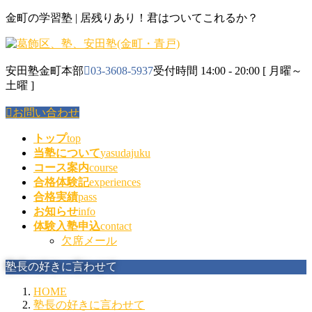
コ
ナ
金町の学習塾 | 居残りあり！君はついてこれるか？
ン
ビ
テ
ゲ
ン
ー
安田塾金町本部
03-3608-5937
受付時間 14:00 - 20:00 [ 月曜～
ツ
シ
土曜 ]
に
ョ
移
ン
お問い合わせ
動
に
移
トップ
top
動
当塾について
yasudajuku
コース案内
course
合格体験記
experiences
合格実績
pass
お知らせ
info
体験入塾申込
contact
欠席メール
塾長の好きに言わせて
HOME
塾長の好きに言わせて