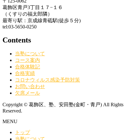
〒125-0062
葛飾区青戸3丁目１７−１６
（くすりの福太郎隣）
最寄り駅：京成線青砥駅(徒歩５分)
tel:03-5650-0250
Contents
当塾について
コース案内
合格体験記
合格実績
コロナウィルス感染予防対策
お問い合わせ
欠席メール
Copyright © 葛飾区、塾、安田塾(金町・青戸) All Rights
Reserved.
MENU
トップ
当塾について