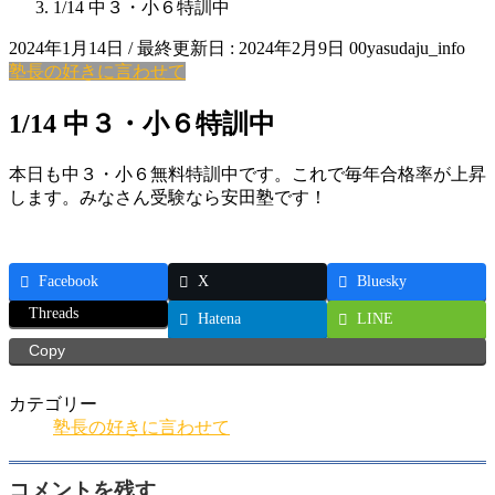
1/14 中３・小６特訓中
2024年1月14日
/ 最終更新日 :
2024年2月9日
00yasudaju_info
塾長の好きに言わせて
1/14 中３・小６特訓中
本日も中３・小６無料特訓中です。これで毎年合格率が上昇
します。みなさん受験なら安田塾です！
Facebook
X
Bluesky
Threads
Hatena
LINE
Copy
カテゴリー
塾長の好きに言わせて
コメントを残す