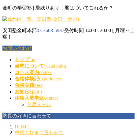
コ
ナ
金町の学習塾 | 居残りあり！君はついてこれるか？
ン
ビ
テ
ゲ
ン
ー
安田塾金町本部
03-3608-5937
受付時間 14:00 - 20:00 [ 月曜～土
ツ
シ
曜 ]
に
ョ
移
ン
お問い合わせ
動
に
移
トップ
top
動
当塾について
yasudajuku
コース案内
course
合格体験記
experiences
合格実績
pass
お知らせ
info
体験入塾申込
contact
欠席メール
塾長の好きに言わせて
HOME
塾長の好きに言わせて