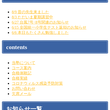
8/9 昔の先生来ました
8/3 ただいま夏期講習中
6/27 台風7号･8号関連のお知らせ
6/15 全国統一小学生テスト返却のお知らせ
6/6 本日もたくさん勉強しました
contents
当塾について
コース案内
合格体験記
合格実績
コロナウィルス感染予防対策
お問い合わせ
欠席メール
お知らせ一覧