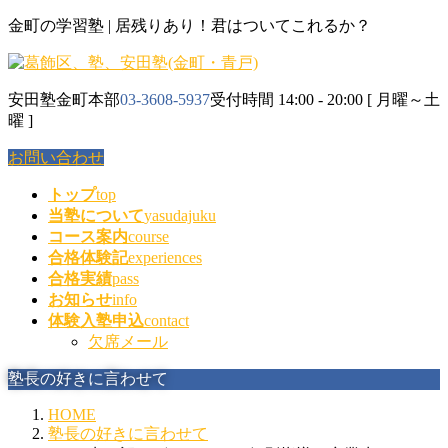
コ
ナ
金町の学習塾 | 居残りあり！君はついてこれるか？
ン
ビ
テ
ゲ
ン
ー
安田塾金町本部
03-3608-5937
受付時間 14:00 - 20:00 [ 月曜～土
ツ
シ
曜 ]
に
ョ
移
ン
お問い合わせ
動
に
移
トップ
top
動
当塾について
yasudajuku
コース案内
course
合格体験記
experiences
合格実績
pass
お知らせ
info
体験入塾申込
contact
欠席メール
塾長の好きに言わせて
HOME
塾長の好きに言わせて