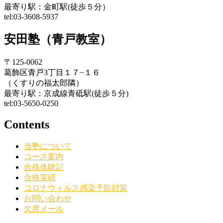
最寄り駅：金町駅(徒歩５分）
tel:03-3608-5937
安田塾（青戸教室）
〒125-0062
葛飾区青戸3丁目１７−１６
（くすりの福太郎隣）
最寄り駅：京成線青砥駅(徒歩５分)
tel:03-5650-0250
Contents
当塾について
コース案内
合格体験記
合格実績
コロナウィルス感染予防対策
お問い合わせ
欠席メール